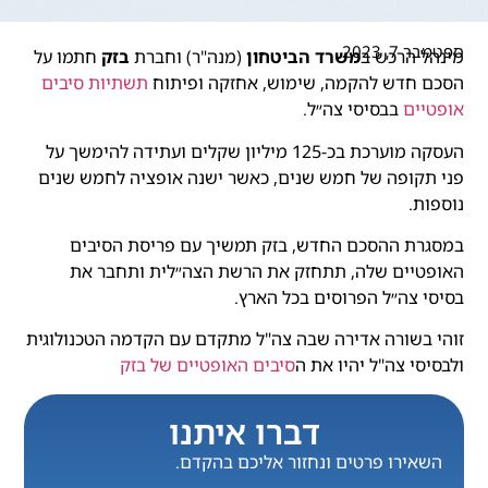
ספטמבר 7, 2023
מינהל הרכש ב
משרד הביטחון
(מנה"ר) וחברת
בזק
חתמו על
הסכם חדש להקמה, שימוש, אחזקה ופיתוח
תשתיות סיבים
אופטיים
בבסיסי צה״ל.
העסקה מוערכת בכ-125 מיליון שקלים ועתידה להימשך על
פני תקופה של חמש שנים, כאשר ישנה אופציה לחמש שנים
נוספות.
במסגרת ההסכם החדש, בזק תמשיך עם פריסת הסיבים
האופטיים שלה, תתחזק את הרשת הצה״לית ותחבר את
בסיסי צה״ל הפרוסים בכל הארץ.
זוהי בשורה אדירה שבה צה"ל מתקדם עם הקדמה הטכנולוגית
ולבסיסי צה"ל יהיו את ה
סיבים האופטיים של בזק
דברו איתנו
השאירו פרטים ונחזור אליכם בהקדם.