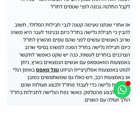
לקבל החלטה נכונה לפני שטסים לחו"ל
אז אחרי שנתנו טעימה קטנה לגבי חבילות הסלולר, חשוב
להבין כי חבילת גלישה בחו"ל כיום ובניגוד לעבר היא משהו
שרוב האנשים עושים לפני שהם טסים מהארץ לחו"ל.
כיום חבילת גלישה בחו"ל הפכה למשהו בסיסי שרוב
הצרכנים בוחרים לעשות, ככה יש שקט כאפשר לתקשר
באמצעות הוואטסאפ עם אנשים הנמצאים בארץ, ניתן
לנווט באמצעות אפלקיציית הניווט
גוגל מאפס
באופן רגלי
או באמצעות רכב, ויש כאלו גם שמשתמשים כמובן
בחבילות גלישה כדי לעבוד מחו"ל ולבצע פעולות שהם
צריכים לבצע מהטלפון, כאשר נפח הגלישה לחבילות בחו"ל
הולך ועולה עם השנים.
כפי שציינו היום בניגוד לעבר המחירים והתחרות בשוק
הסלולר חו"ל הולכת ועולה עם השנים, ויש כמה נקודות
שכדאי לשים לב אליהם או לבדוק לפני שסוגרים חבילת