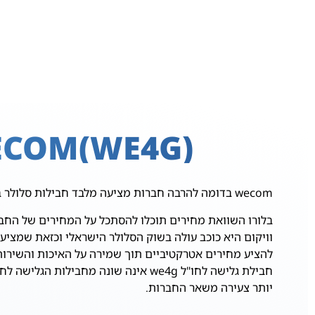
WECOM(WE4G) הצטרפות, חבילות סלול
wecom בדומה להרבה חברות מציעה מלבד חבילות סלולר בארץ גם חבילות סלולר לחו"ל במגוון מחירים ולמגוון רחב של יעדים.
בלורו השוואת מחירים תוכלו להסתכל על המחירים של החבר
וויקום היא כוכב עולה בשוק הסלולר הישראלי וכזאת שמצי
להציע מחירים אטרקטיביים תוך שמירה על האיכות והשירות
חבילת גלישה לחו"ל we4g אינה שונה 
יותר צעירה משאר החברות.