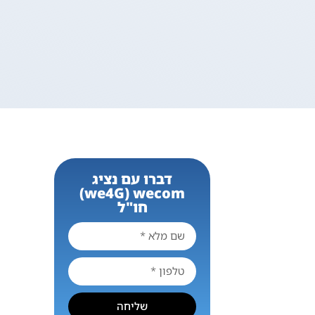
דברו עם נציג
we4G) wecom)
חו"ל
שליחה