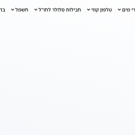
י מים
טלפון קווי
חבילות סלולר לחו"ל
חשמל
בדי