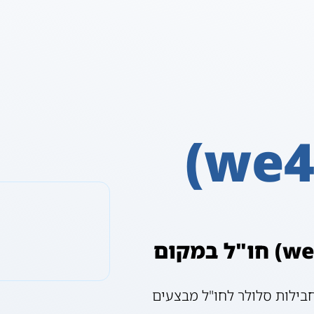
we4G) wecom)
כל ההצעות של we4G) wecom) חו"ל במקום
WECOM(W) | חבילת גלישה לחו"ל we4g חבילות סלולר לחו"ל מבצעים