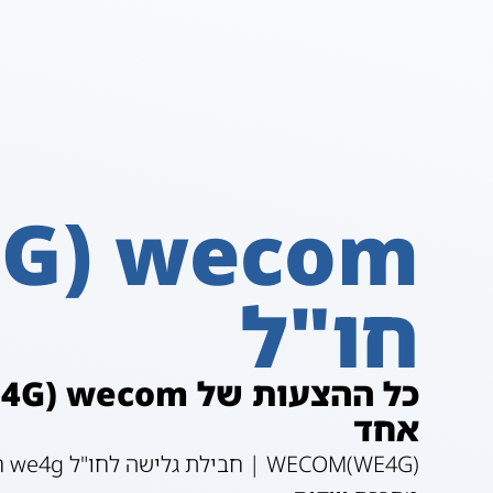
חו"ל
אחד
E4G