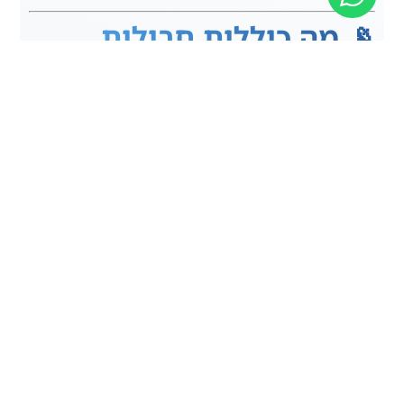
📡 מה כוללות חבילות
הטריפל של NEXT TV?
✔
טלוויזיה מתקדמת עם ספריית VOD עשירה
– סדרות
ישראליות, הפקות מקור של HOT, תכנים בינלאומיים (כולל
HBO), סרטים, תכני ילדים וערוצי ספורט מובילים.
✔
אינטרנט ביתי מהיר
– ניתן לבחור בין חיבור
באמצעות
כבלים או סיבים אופטיים
, בהתאם לזמינות באזור
המגורים.
✔
ציוד כלול
– סטרימרים, נתב מתקדם ומגדיל טווח
לחוויית גלישה וצפייה איכותית.
📺 אילו תכנים מחכים לכם
ב-NEXT TV?
✔
ערוצי טלוויזיה חיים
– שידורי ספורט, חדשות, ילדים,