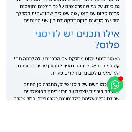
גם כיום, על אף שהפרסומים על כך הולכים ותופסים
פחות מקום עם הזמן, מה שמוכיח שתודעתית המהלך
הזה יצר מודעות חזקה לתקשורת בין שני המותגים.
אילו תכנים יש לדיסני
פלוס?
כאמור דיסני פלוס מחלקת את התכנים שלה לכמה תתי
קטגוריות והיא מחזיקה בספריית תוכן עשירה בתכנים
המתאימים למבוגרים וילדים כאחד.
דיסני:
כמו השם של דיסני פלוס, החברה מן הסתם
מחזיקה בזכויות יוצרים על תכני דיסני הפופולריים
שכולנו גדלנו עליהם כילדים(וגם כמבוגרים). החל ממלך
האריות המפורסם ועד לסרטי אלאדין, דמבו, סינדרלה,
פלונטר, פרוזן הנסיכה והצפרדע, מולאן שהוא אחד
מהסרטים הכי עוצמתיים שנראו מעולם.
כמובן שיש גם סדרות מבית היוצר של דיסני בשירות