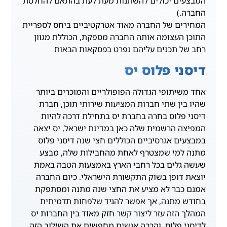
המבצעים יכולים להשתנות מעת לעת בהתאם להחלטת
החברה.)
המחירים של החברה מאוד אטרקטיביים ביחס לספריית
התוכן העצומה אותה החברה מספקת, הכוללת מגוון
רחב של תכנים עליהם נפרט בפסקאות הבאות
דיסני פלוס יס
אחד משיתופי הגדולה הפופולריים והמוכרים ביותר
שהיו בין שתי חברות המציעות שירותי תוכן, חברת
דיסני פלוס בחרה בחברת יס בתחילת דרכה להיות
המפיצה הרשמית שלה כאן במדינת ישראל, יס יצאה
במבצעים אגרסיביים הכוללים חצי שנה דיסני פלוס
מתנה למי שמצטרף לאחת מהחבילות שלה, מבצע
שעשה גלים בכל רחבי הארץ באמצעות הטבה באמת
יוצאת דופן בשוק התקשורת הישראלי. כיום החברה
אמנם כבר לא מציע את החצי שנה מתנה ומסתפקת
בחודש מתנה, אך אפשר להגיד שלפחות תדמיתית
המהלך הזה עזר ליצור קשר חזק מאוד בין החברות יס
לדיסני פלוס, והרבה אנשים מחפשים את השילוב הזה