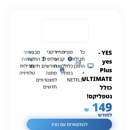
YES ‏-
כל
ממיר
מחיר
דיסני
מבצע
סוגי
חבילות
1
קבוע
פלוס ל3
התקנה
שירות:
‏yes
התוכן
כלול
לשנה
חודשים
חינם!
חבילות
Plus
+
במחיר
מתנה
טלוויזיה
ULTIMATE
NETFLIX
למצטרפים
כולל
חדשים
נטפליקס!
149
₪
לחודש
להתקשרות עם נציג