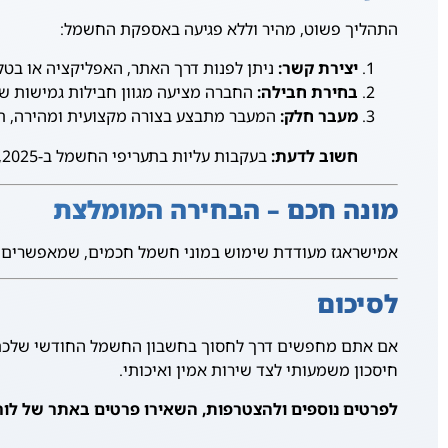
התהליך פשוט, מהיר וללא פגיעה באספקת החשמל:
יצירת קשר:
ניתן לפנות דרך האתר, האפליקציה או בטלפ
בחירת חבילה:
החברה מציעה מגוון חבילות גמישות שמ
מעבר חלק:
המעבר מתבצע בצורה מקצועית ומהירה, תו
חשוב לדעת:
בעקבות עליות בתעריפי החשמל ב-2025, מומלץ לבצע את המעבר מוקדם ככל האפשר כדי להימנע מעיכובים אפשריים.
מונה חכם – הבחירה המומלצת
אמישראגז מעודדת שימוש במוני חשמל חכמים, שמאפשרים מעק
לסיכום
אם אתם מחפשים דרך לחסוך בחשבון החשמל החודשי שלכם, א
חיסכון משמעותי לצד שירות אמין ואיכותי.
לפרטים נוספים ולהצטרפות, השאירו פרטים באתר של לורו