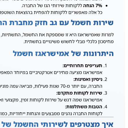
7% הנחה
ללקוחות שירותי הגז של החברה.
כל אלה מאפשרים ללקוחות להפחית בהוצאות השוטפו
שירות חשמל עם גב חזק מחברת ה
למרות שאמישראגז היא זו שמספקת את החשמל, התשתיות, תחז
מחיסכון כלכלי מבלי לחשוש משינויים בתשתית.
היתרונות של אמישראגז חשמל
תעריפים תחרותיים:
אמישראגז מציעה מחירים אטרקטיביים במיוחד המאפשר
ניסיון ואמינות:
החברה, עם יותר מ-70 שנות פעילות, מביאה עמה מוניטין מקצועי וניסיון עשיר. המעבר לתחום החשמל מאפשר ללקוחות ליהנות משירות איכותי המבוסס על סטנדרטים מוכרים.
שירות לקוחות מתקדם:
אמישראגז שמה דגש על שירות לקוחות זמין, מקצועי וא
הטבות משתלמות:
לקוחות החברה נהנים ממבצעים והנחות ייחודיות, כמו
איך מצטרפים לשירותי החשמל של 