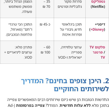
נטפליקס
סדרות מקור
35 –
המגוון הגדול ביותר,
(Netflix)
גלובליות וסרטים
70 ₪
ממשק משתמש
מעולה.
דיסני+
תוכן בינלאומי
כ-45 ₪
התוכן הכי טרנדי
(
Disney+
)
חדש, גיבורי על
ו"חם" (מארוול,
וסדרות איכות
מלחמת הכוכבים).
סלקום TV
ערוצי טלוויזיה,
60 –
פתרון מלא:
/
פרטנר
ספרייה
100 ₪
ערוצים ליניאריים +
TV
ישראלית ו-VOD
VOD.
2. היכן צופים בחינם? המדריך
לשירותים החוקיים
החדשות הטובות הן שיש כיום שירותים רבים המאפשרים צפייה
בתוכן מלא
ללא עלות חודשית
. המודל?
צפייה בפרסומות
(Ad-