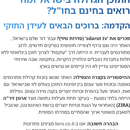
רואים בחינם בחו"ל?
הקדמה: ברוכים הבאים לעידן החוקי
זוכרים את 'sdarot tv' (סדרות טיוי)?
עבור דור שלם בישראל,
האתר היה שם נרדף לצפייה חופשית בפרקים חדשים, לרוב
מתורגמים לעברית. זו הייתה דרך "עוקפת" לצרוך תוכן בינלאומי ללא
תלות בחברות הכבלים והלוויין היקרות, בתקופה שבה שירותי
הסטרימינג עדיין לא היו קיימים או נגישים בארץ.
ההיסטוריה בקצרה והנפילה:
האתר שגשג בזכות קהילת מתרגמים
נאמנה ובזכות פער עצום בין זמינות התוכן בעולם לזו שבישראל. עם
זאת, האתר פעל בהפרת זכויות יוצרים בקנה מידה עצום. נפילתו
הייתה בלתי נמנעת – בעיקר תחת פעילות נחושה מצד
ארגון זיר"ה
(ZIRA)
(האחראי על הגנת זכויות יוצרים ברשת האינטרנט), שהוביל
למאבק משפטי ארוך שהסתיים בסגירתו הסופית.
הבהרה חשובה:
אנו ב-loro.co.il מציגים פתרונות