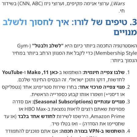
Wars
), ערוצי אנימה מקיפים, וערוצי ניוז (CNN, ABC) בשידור
חי.
3. טיפים של לורו: איך לחסוך ולשלב
מנויים
האסטרטגיה החכמה ביותר כיום היא
"לשלב ולבטל"
(Gym-
Membership Style) כדי לקבל את המגוון הרחב ביותר במחיר
הנמוך ביותר:
שלבו צפייה חינמית:
השתמשו ב-
כאן 11, Mako
ו-
YouTube
לחדשות, דוקו ותוכן ישראלי. זה הבסיס החינמי שלכם.
מנוי צפייה מרכזי אחד:
בחרו שירות סטרימינג אחד (נטפליקס
או דיסני+) ושמרו אותו קבוע כספרייה הראשית.
מנויים עונתיים (Seasonal Subscriptions):
אם סדרה
מסוימת שאתם רוצים לראות נמצאת ב-HBO Max או
Amazon Prime, הירשמו לשירות
לחודש אחד בלבד
(או עד
שתסיימו את הסדרה) – ואז בטלו מיד.
השתמשו ב-VPN בצורה חכמה:
אם אתם מוכנים להתמודד