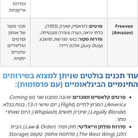
וסדרות
אייקוניות.
Freevee
סרטים:
ג'וראסיק פארק
(1993),
תכני מקור
(Amazon)
בלתי נראה
,
נערה צעירה ומבטיחה
.
של אמזון
סדרות מקור:
בוש: מורשת
,
מושבע
וסרטים
(
Jury Duty
),
אלכס ריידר
.
הוליוודיים
עדכניים
יחסית.
עוד תכנים בולטים שניתן למצוא בשירותים
החינמיים הבינלאומיים (עם פרסומות):
סרטים קלאסיים ומוכרים:
אהבה ממבט שני
(
Coming to
America
),
המרוץ לחיים
(
Flight
),
יום שישי ה-13
,
בנות בכלא
(
Legally Blonde
),
שיכרון חושים
(
Whiplash
),
היום שאחרי
מחר
.
סדרות פולחן וריאליטי:
חוק וסדר
(
Law & Order
),
הבית
הלבן
(
The West Wing
),
מלחמת אחסון: טקסס
(
Storage