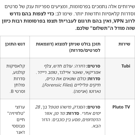
שירותים אלה נתמכים בפרסומות, ומציעים ספריות ענק של סרטים
וסדרות קלאסיות וחדשות יותר. שימו לב:
כדי לצפות בהם נדרש
לרוב VPN, ואין בהם תרגום לעברית! תצפו בפרסומות רבות כיוון
שזה מודל ה"תשלום" שלכם.
שירות
תוכן בולט שניתן למצוא (דוגמאות
דגש התוכן
לסרטים/סדרות)
Tubi
סרטים:
היורה: עולם חדש
,
צלף
קלאסיקות
אמריקאי
,
שאטר איילנד
,
טומב ריידר
.
קולנוע,
סדרות:
כולם שונאים את כריס
,
סדרות
תיקים פליליים
(
Forensic Files
),
פולחן
נארוטו
(אנימה).
וסרטי B.
Pluto TV
סרטים:
הסנדק
,
מישהו מטפל בך
,
28
ערוצי
ימים אחרי
.
סדרות:
מד מן
,
אזור
"טלוויזיה"
הדמדומים
,
מסע בין כוכבים: הדור
חיים
הבא
.
מבוססי
ז'אנר