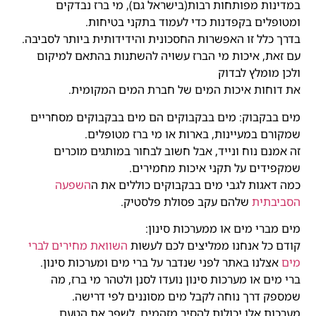
במדינות מפותחות רבות(בישראל גם), מי ברז נבדקים
ומטופלים בקפדנות כדי לעמוד בתקני בטיחות.
בדרך כלל זו האפשרות החסכונית והידידותית ביותר לסביבה.
עם זאת, איכות מי הברז עשויה להשתנות בהתאם למיקום
ולכן מומלץ לבדוק
את דוחות איכות המים של חברת המים המקומית.
מים בבקבוק: מים בבקבוקים הם מים בבקבוקים מסחריים
שמקורם במעיינות, בארות או מי ברז מטופלים.
זה אמנם נוח ונייד, אבל חשוב לבחור במותגים מוכרים
שמקפידים על תקני איכות מחמירים.
כמה דאגות לגבי מים בבקבוקים כוללים את ה
השפעה
הסביבתית
שלהם עקב פסולת פלסטיק.
מים מברי מים או ממערכות סינון:
קודם כל אנחנו ממליצים לכם לעשות
השוואת מחירים לברי
מים
אצלנו באתר לפני שנדבר על ברי מים ומערכות סינון.
ברי מים או מערכות סינון נועדו לסנן ולטהר מי ברז, מה
שמספק דרך נוחה לקבל מים מסוננים לפי דרישה.
מערכות אלו יכולות להסיר מזהמים, לשפר את הטעם