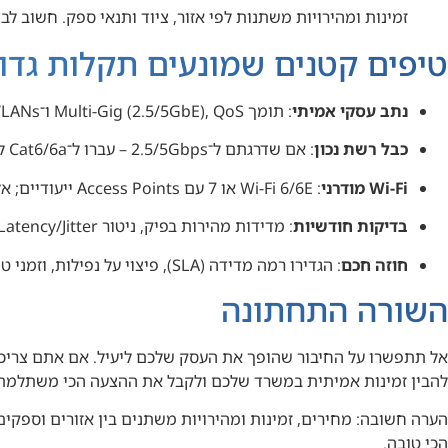
זמינות ומהירויות משתנות לפי אזור, ציוד ותנאי ספק. חשוב לבד
טיפים קטנים שמונעים תקלות גדו
נתב עסקי אמיתי
: תומך Multi-Gig (2.5/5GbE), QoS ו־VLANs.
כבל רשת נכון
: אם שדרגתם ל־2.5/5Gbps – עברו ל־Cat6/6a לפחות.
Wi-Fi מודרני
: Wi-Fi 6/6E או 7 עם Access Points ייעודיים; אל תסתמכו על נתב בודד לכל המשרד.
בדיקות חודשיות
: מדידות מהירות בפיק, ניטור Latency/Jitter, בדיקת גיבוי בפועל.
חוזה חכם
: הגדירו רמה מדידה (SLA), פיצוי על נפילות, וזמני טיפול.
השורה התחתונה
להבין זמינות אמיתית במשרד שלכם ולקבל את ההצעה הכי משתלמת
הערה חשובה: מחירים, זמינות ומהירויות משתנים בין אזורים וספקי
הכי טובה.