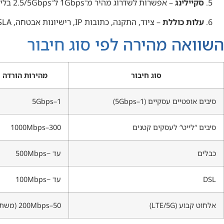
סקיילינג
– אפשרות לשדרוג מהיר מ־1Gbps ל־2.5/5Gbps בלי להחליף תשתית.
עלות כוללת
– ציוד, התקנה, כתובות IP, רישיונות אבטחה, SLA. לא רק “החבילה ב־₪”.
השוואה מהירה לפי סוג חיבור
סוג חיבור
מהירות הורדה 
סיבים אופטיים עסקיים (1–5Gbps)
1–5Gbps
סיבים “לייט” לעסקים קטנים
300–1000Mbps
כבלים
עד ~500Mbps
DSL
עד ~100Mbps
אלחוט קבוע (LTE/5G)
50–200Mbps (משתנה)