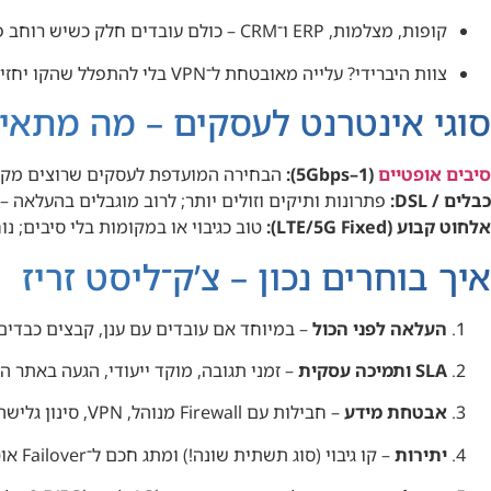
קופות, מצלמות, ERP ו־CRM – כולם עובדים חלק כשיש רוחב פס יציב.
צוות היברידי? עלייה מאובטחת ל־VPN בלי להתפלל שהקו יחזיק.
סוגי אינטרנט לעסקים – מה מתאי
סיבים אופטיים
(1–5Gbps):
הבחירה המועדפת לעסקים שרוצים מקסימום
כבלים / DSL:
פתרונות ותיקים וזולים יותר; לרוב מוגבלים בהעלאה –
אלחוט קבוע (LTE/5G Fixed):
טוב כגיבוי או במקומות בלי סיבים; נו
איך בוחרים נכון – צ’ק־ליסט זריז
העלאה לפני הכול
– במיוחד אם עובדים עם ענן, קבצים כבדים
SLA ותמיכה עסקית
– זמני תגובה, מוקד ייעודי, הגעה באתר ה
אבטחת מידע
– חבילות עם Firewall מנוהל, VPN, סינון גלישה.
יתירות
– קו גיבוי (סוג תשתית שונה!) ומתג חכם ל־Failover אוטומטי.