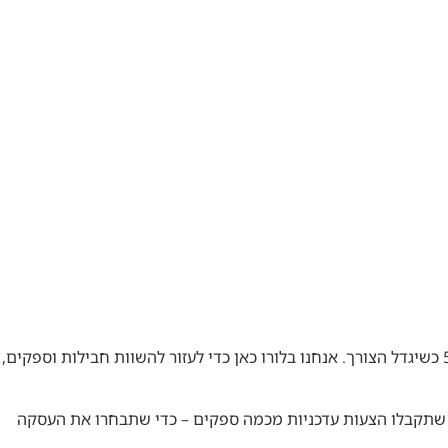
אל תתפשרו על החיבור שהופך את העסק שלכם ליעיל. אם אתם צריכים יציבות וביצועים – לכו על סיבים, והשאירו פתח לשדרוג עד 5Gbps כשיגדל הצורך. אנחנו בלורו כאן כדי לעזור להשוות חבילות וספקים,
אג שתקבלו הצעות עדכניות מכמה ספקים – כדי שתבחרו את העסקה