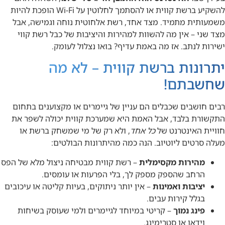
להשקיע ברשת קווית או להסתמך לחלוטין על Wi-Fi הופכת להיות
משמעותית מתמיד. מצד אחד, רשת אלחוטית נוחה וגמישה, אבל
מצד שני – אין מה להשוות למהירות והיציבות של כבל רשת קווי
ישירות לנתב. אז מה באמת עדיף? בואו נצלול לעומק.
יתרונות ברשת קווית – לא מה
שחשבתם!
רבים חושבים שכבלים הם עניין של גיימרים או מקצוענים בתחום
התקשורת בלבד, אבל האמת היא שמערכת קווית יכולה לשפר את
חוויית האינטרנט של
כל אחד
, ולא רק של מי שמשחק ברשת או
מעלה סרטים ליוטיוב. הנה כמה מהיתרונות הבולטים:
מהירות מקסימלית
– רשת קווית מבטיחה ניצול מלא של הפס
הרחב שהספק מספק לך, בלי הפרעות או עומסים.
יציבות ואמינות
– אין יותר ניתוקים, בעיות קליטה או עיכובים
בגלל קירות עבים.
פינג נמוך
– קריטי במיוחד לגיימרים ולמי שעוסק בשיחות
וידאו או סטרימינג.