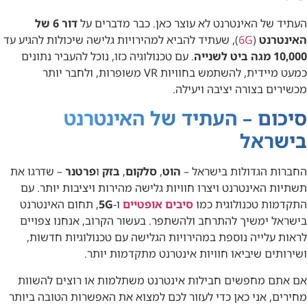
העתיד של האינטרנט לא עוצר כאן. כבר מדברים על
דור 6 של
האינטרנט
(
6G
), שעתיד להביא למהירויות גלישה שיכולות להגיע עד
10,000 מגה ביט לשנייה
. עם טכנולוגיה כזו, נוכל להעביר נתונים
כמעט מיידית, להשתמש בחוויות VR משופרות, ולחבר יותר
מכשירים בצורה יציבה ויעילה.
סיכום – העתיד של האינטרנט
בישראל
החברות הגדולות בישראל –
הוט
,
סלקום
,
בזק
ו
פרטנר
– שדרגו את
תשתיות האינטרנט ויצרו חוויות גלישה מהירות ויציבות יותר. עם
התקדמות טכנולוגית כמו
סיבים אופטיים
ו-
5G
, תחום האינטרנט
בישראל ימשיך להתרחב ולהשתפר. בעשור הקרוב, אנחנו צפויים
לראות עלייה נוספת במהירויות הגלישה עם טכנולוגיות חדשות,
ושירותים שיביאו חוויות אינטרנט מתקדמות יותר.
אם אתם מחפשים חבילות אינטרנט משתלמות או רוצים להשוות
מחירים, אני כאן כדי לעזור לכם למצוא את האפשרות הטובה ביותר