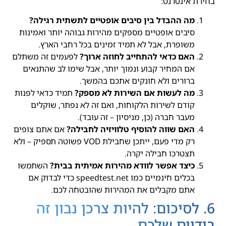
בחירת אינטרנט:
מה ההבדל בין סיבים אופטיים לתשתית רגילה?
סיבים אופטיים מספקים מהירות גבוהה יותר ואמינות
משופרת, אבל לא תמיד זמינים בכל רחבי הארץ.
האם כדאי להתחייב לחוזה ארוך?
לפעמים זה משתלם
אם המחיר קבוע ונמוך יותר, אבל שימו לב שהתנאים
ברורים ולא חונקים אתכם בהמשך.
מה לעשות אם השירות לא מספק?
תמיד כדאי לפנות
קודם לשירות הלקוחות, ואם זה לא נפתר, שוקלים
מעבר חברה (כן, מניסיון – זה עובד).
האם שווה להוסיף טלוויזיה לחבילה?
אם אתם צופים
רק מדי פעם, ייתכן שחבילת VOD פשוטה תספיק – ולא
תצטרכו חבילה יקרה.
כיצד אפשר לוודא מהירות אמיתית בבית?
השתמשו
בכלים חינמיים כמו speedtest.net כדי לבדוק אם
אתם מקבלים את המהירות שהובטחה לכם.
6. לסיכום: להיות צרכן נבון זה
בידיים שלכם