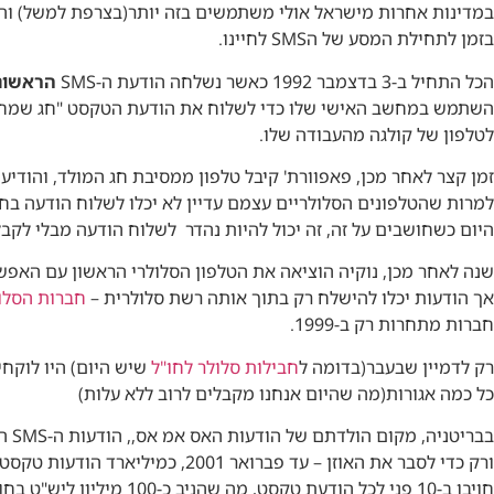
במדינות אחרות מישראל אולי משתמשים בזה יותר(בצרפת למשל) וה
בזמן לתחילת המסע של הSMS לחיינו.
הכל התחיל ב-3 בדצמבר 1992 כאשר נשלחה הודעת ה-SMS
הראשונה
השתמש במחשב האישי שלו כדי לשלוח את הודעת הטקסט "חג שמח
לטלפון של קולגה מהעבודה שלו.
זמן קצר לאחר מכן, פאפוורת' קיבל טלפון ממסיבת חג המולד, והוד
למרות שהטלפונים הסלולריים עצמם עדיין לא יכלו לשלוח הודעה בח
היום כשחושבים על זה, זה יכול להיות נהדר לשלוח הודעה מבלי לקב
שנה לאחר מכן, נוקיה הוציאה את הטלפון הסלולרי הראשון עם האפשרות
אך הודעות יכלו להישלח רק בתוך אותה רשת סלולרית –
חברות הסלו
חברות מתחרות רק ב-1999.
רק לדמיין שבעבר(בדומה ל
חבילות סלולר לחו"ל
שיש היום) היו לוקחי
כל כמה אגורות(מה שהיום אנחנו מקבלים לרוב ללא עלות)
בבריטניה, מקום הולדתם של הודעות האס אמ אס,, הודעות ה-SMS התפוצצו בפופולריות –
ורק כדי לסבר את האוזן – עד פברואר 2001, כמיליארד הודעות טקסט נשלחו מדי חודש!!, והמשתמשים
חויבו ב-10 פני לכל הודעת טקסט, מה שהניב כ-100 מיליון ליש"ט בחודש ברווחי החברה .