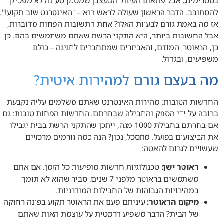
בסטרימינג, אבל פתאום העיגול המעצבן שמסמן טעינה לא מפסיק
להסתובב. הדבר הראשון שעולה לראש הוא – "האינטרנט שוב תקוע!".
אז מה באמת גורם לבעיות האלו? אחת התשובות הפחות מדוברות,
אבל החשובות ביותר, היא התקני הרשת שאתם משתמשים בהם. כן
כן, הראוטר, המודם, והאביזרים שמתחברים לחגיגה – כולם
משפיעים, ובגדול.
מה בעצם גורם למהירות איטית?
החדשות הטובות: מהירות האינטרנט שאתם משלמים עליה נקבעת
ברובה על ידי הספק והחבילה שבחרתם. החדשות הפחות טובות: גם
אם בחרתם בחבילת 1000 מגה, ייתכן שהתקני הרשת בבית יגבילו
את הביצועים בפועל. מתסכל, נכון? הנה כמה גורמים מרכזיים
שעשויים לגרום להאטה:
ראוטר ישן:
טכנולוגיות חדשות מופיעות כל הזמן. אם אתם
משתמשים בראוטר מלפני 7 שנים, סביר שהוא לא תומך
במהירויות הגבוהות של החבילות המודרניות.
מיקום הראוטר:
עיניתם פעם את הראוטר תקוע בפינה רחוקה
של הבית? הדבר משפיע דרמטית על עוצמת האות שאתם