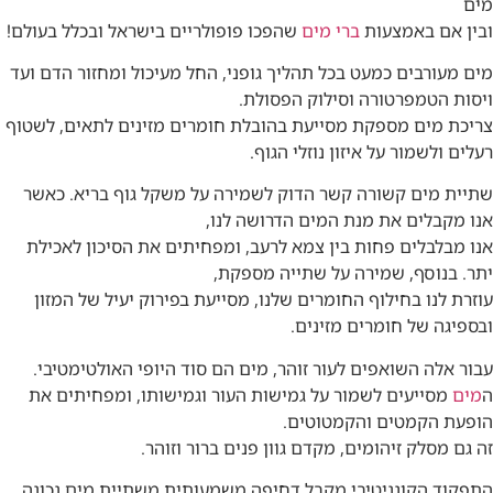
מים
ובין אם באמצעות
ברי מים
שהפכו פופולריים בישראל ובכלל בעולם!
מים מעורבים כמעט בכל תהליך גופני, החל מעיכול ומחזור הדם ועד
ויסות הטמפרטורה וסילוק הפסולת.
צריכת מים מספקת מסייעת בהובלת חומרים מזינים לתאים, לשטוף
רעלים ולשמור על איזון נוזלי הגוף.
שתיית מים קשורה קשר הדוק לשמירה על משקל גוף בריא. כאשר
אנו מקבלים את מנת המים הדרושה לנו,
אנו מבלבלים פחות בין צמא לרעב, ומפחיתים את הסיכון לאכילת
יתר. בנוסף, שמירה על שתייה מספקת,
עוזרת לנו בחילוף החומרים שלנו, מסייעת בפירוק יעיל של המזון
ובספיגה של חומרים מזינים.
עבור אלה השואפים לעור זוהר, מים הם סוד היופי האולטימטיבי.
ה
מים
מסייעים לשמור על גמישות העור וגמישותו, ומפחיתים את
הופעת הקמטים והקמטוטים.
זה גם מסלק זיהומים, מקדם גוון פנים ברור וזוהר.
התפקוד הקוגניטיבי מקבל דחיפה משמעותית משתיית מים נכונה.