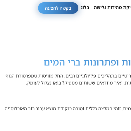
קת מהירות גלישה
בלוג
בקשה להצעה
ת ופתרונות ברי המים
מהווים כ-60% ממשקל גופנו וממלאים תפקידים קריטיים בתהליכים פיזיולוגיים רבים, החל מוויסות טמפרטורת הגוף
ות, ואיך מוודאים ששותים מספיק? בואו נצלול לעומק.
-200-250 מ"ל. סך הכל, מדובר על כ-1.6 עד 2 ליטרים של מים. זוהי המלצה כללית וטובה כנקודת מוצא עבור רוב האוכלוסייה