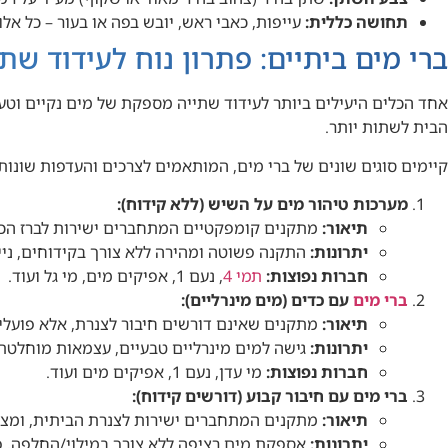
תחושה כללית:
עייפות, כאבי ראש, יובש בפה או בעור – כל אלו
ברי מים ביתיים: פתרון נוח לעידוד ש
אחד הכלים היעילים ביותר לעידוד שתייה מספקת של מים נקיים וט
הבית לשתות יותר.
קיימים סוגים שונים של ברי מים, המותאמים לצרכים והעדפות שונות:
מערכות טיהור מים על השיש (ללא קידוח):
תיאור:
מתקנים קומפקטיים המתחברים ישירות לברז הכי
יתרונות:
התקנה פשוטה ומהירה ללא צורך בקידוחים, ניידות
חברות נפוצות:
תמי 4
, נעם 1, אפיקים מים, מי גל ועוד.
ברי מים
עם כדים (מים מינרליים):
תיאור:
מתקנים שאינם דורשים חיבור לצנרת, אלא פועלים
יתרונות:
גישה למים מינרליים טבעיים, עצמאות מוחלטת 
חברות נפוצות:
מי עדן, נעם 1, אפיקים מים ועוד.
ברי מים עם חיבור קבוע (דורשים קידוח):
תיאור:
מתקנים המתחברים ישירות לצנרת הביתית, ומציעי
יתרונות:
אספקת מים רציפה ללא צורך במילוי/החלפה, פתרונות מתקדמים (