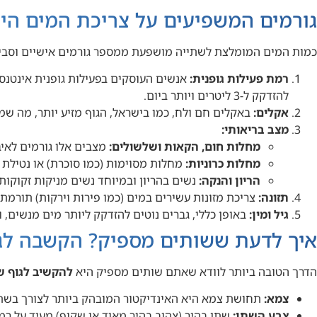
גורמים המשפיעים על צריכת המים היו
כמות המים המומלצת לשתייה מושפעת ממספר גורמים אישיים וסביב
רמת פעילות גופנית:
אנשים העוסקים בפעילות גופנית אינטנסיב
להזדקק ל-3 ליטרים ויותר ביום.
אקלים:
באקלים חם ולח, כמו בישראל, הגוף מזיע יותר, מה שמג
מצב בריאותי:
מחלות חום, הקאות ושלשולים:
מצבים אלו גורמים לאיב
מחלות כרוניות:
מחלות מסוימות (כמו סוכרת) או נטילת 
הריון והנקה:
נשים בהריון ובמיוחד נשים מניקות זקוקות 
תזונה:
צריכת מזונות עשירים במים (כמו פירות וירקות) תורמת 
גיל ומין:
באופן כללי, גברים נוטים להזדקק ליותר מים מנשים,
איך לדעת ששותים מספיק? הקשבה לג
הדרך הטובה ביותר לוודא שאתם שותים מספיק היא
להקשיב לגוף ש
צמא:
תחושת צמא היא האינדיקטור המובהק ביותר לצורך בשתיי
צבע השתן:
שתן בהיר (צהוב בהיר מאוד או שקוף) מעיד על רמת