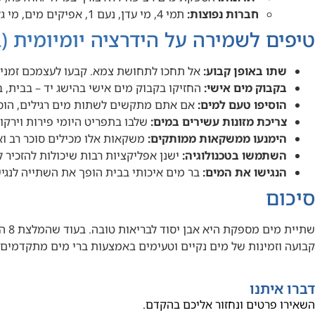
חברות נפוצות:
תמי 4, מי עדן, נעם 1, אפיקים מים, מי גל ועוד.
טיפים לשמירה על הידרציה יומיומית (ב
שתו באופן קבוע:
אל תחכו לתחושת צמא. קבעו לעצמכם זמנים ק
בקבוק מים אישי:
החזיקו בקבוק מים אישי בהישג יד – בבית, 
הוסיפו טעם למים:
אם אתם מתקשים לשתות מים רגילים, הוסיפו
צריכת מזונות עשירים במים:
שלבו בתפריט היומי פירות וירקות
הימנעו ממשקאות ממותקים:
משקאות אלו מכילים סוכר רב וא
השתמשו בטכנולוגיה:
ישנן אפליקציות רבות שיכולות להזכיר 
הנגישו את המים:
בר מים איכותי בבית הופך את השתייה לנגיש
סיכום
שתי
קבועה וזמינות של מים נקיים וטעימים באמצעות ברי מים מתקדמים,
דברו איתנו
השאירו פרטים ונחזור אליכם בהקדם.