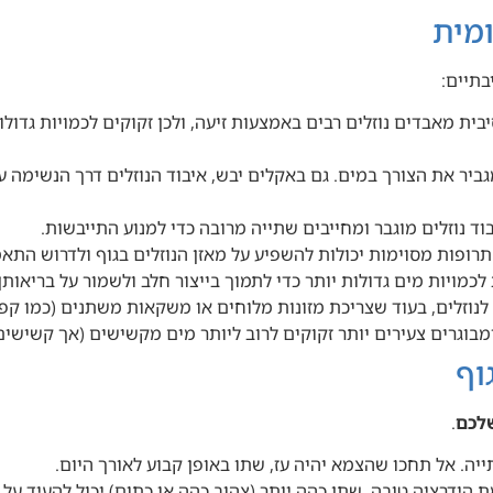
מית
תיים:
ית מאבדים נוזלים רבים באמצעות זיעה, ולכן זקוקים לכמויות גדולו
ביר את הצורך במים. גם באקלים יבש, איבוד הנוזלים דרך הנשימה ע
וד נוזלים מוגבר ומחייבים שתייה מרובה כדי למנוע התייבשות.
תרופות מסוימות יכולות להשפיע על מאזן הנוזלים בגוף ולדרוש התא
לכמויות מים גדולות יותר כדי לתמוך בייצור חלב ולשמור על בריאותן.
לנוזלים, בעוד שצריכת מזונות מלוחים או משקאות משתנים (כמו קפה
 ומבוגרים צעירים יותר זקוקים לרוב ליותר מים מקשישים (אך קשי
וף
לכם
.
ה. אל תחכו שהצמא יהיה עז, שתו באופן קבוע לאורך היום.
 הידרציה טובה. שתן כהה יותר (צהוב כהה או כתום) יכול להעיד על 