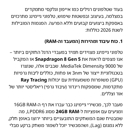
בעוד שטלפונים רגילים כמו אייפון וגלקסי מתמקדים
במצלמה, בעיצוב ובפשטות שימוש, טלפוני גיימינג מתרכזים
באספקת ביצועים קבועים וללא הפרעה. המגמות המובילות
לשנת 2026 כוללות:
1. כוח עיבוד ומהירות (המעבד וה-RAM)
טלפוני גיימינג מצוידים תמיד במעבדי הדגל החזקים ביותר –
אנו מצפים לראות את
Snapdragon 8 Gen 5
או המקביל
של MediaTek Dimensity 9000. שבבים אלה, שנוצרו
בטכנולוגיית ייצור של 3nm או פחות, כוללים ליבות גרפיות
(GPU) משופרות משמעותית עם יכולות
Ray Tracing
מתקדמות, שמספקות רינדור (עיבוד גרפי) ריאליסטי יותר של
אור וצללים.
מעבר לכך, מכשירי גיימינג כבר עברו את רף ה-16GB RAM
ומגיעים עם אופציות ל-
24GB RAM
מסוג LPDDR6, מה
שמבטיח שגם המשחקים התובעניים ביותר ירוצו באופן חלק,
ללא גמגום (Lag), ושהמכשיר יוכל לשמור משחק ברקע מבלי