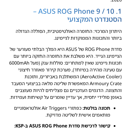
1. ASUS ROG Phone 9 / 10 –
הסטנדרט המקצועי
היתרון המרכזי: החומרה האולטימטיבית, הסוללה הגדולה
ביותר והתכונות הממוקדות לגיימינג.
סדרת ROG Phone של ASUS היא המלך הבלתי מעורער של
הגיימינג הנייד. היא משלבת את החומרה החזקה ביותר עם
תכונות גיימינג שאין למתחרים: סוללות ענק (מעל 6000mAh
עם טעינה מהירה במיוחד), מערכת קירור מאוורר חיצוני
(AeroActive Cooler) המשתלבת באביזרים, ותוכנת
Armoury Crate המאפשרת שליטה מלאה בביצועי המעבד
והתצוגה. הדגמים העדכניים גם מצליחים להיות מעוצבים
באופן סולידי יחסית, אך עדיין שומרים על קשיחות ועמידות.
תכונה בולטת:
כפתורי Air Triggers אולטראסוניים
מותאמים אישית לשליטה מדויקת.
קישור לרכישת סדרת ASUS ROG Phone ב-KSP: