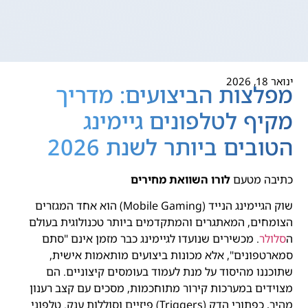
ינואר 18, 2026
מפלצות הביצועים: מדריך
מקיף לטלפונים גיימינג
הטובים ביותר לשנת 2026
כתיבה מטעם
לורו השוואת מחירים
שוק הגיימינג הנייד (Mobile Gaming) הוא אחד המגזרים
הצומחים, המאתגרים והמתקדמים ביותר טכנולוגית בעולם
ה
סלולר
. מכשירים שנועדו לגיימינג כבר מזמן אינם "סתם
סמארטפונים", אלא מכונות ביצועים מותאמות אישית,
שתוכננו מהיסוד על מנת לעמוד בעומסים קיצוניים. הם
מצוידים במערכות קירור מתוחכמות, מסכים עם קצב רענון
מהיר, כפתורי הדק (Triggers) פיזיים וסוללות ענק. טלפוני