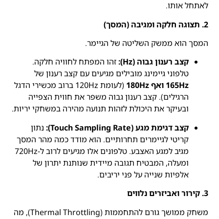
לאתחל אותו.
2. תצוגה חלקה ומגיבה (המסך)
המסך הוא ממשק השליטה של הגיימר.
קצב רענון גבוה (Hz):
זהו המפתח לחוויה חלקה.
טלפוני גיימינג מובילים מגיעים עם קצב רענון של
165Hz ואף 180Hz
(לעומת 120Hz ברוב מכשירי הדגל
הרגילים). קצב רענון גבוה משפר את חווית הצפייה
ובעיקר את היכולת לזהות תנועה מהירה במשחקי יריות.
קצב דגימת מגע (Touch Sampling Rate):
נתון
קריטי לגיימרים תחרותיים. הוא מודד כמה מהר המסך
מגיב למגע האצבע. טלפונים אלו מגיעים לרוב ל-720Hz
ומעלה, המבטיח תגובה מיידית שנותנת יתרון של
אלפיות שנייה על פני יריבים.
3. קירור ואביזרים נלווים
משחק ממושך גורם להתחממות (Thermal Throttling), מה