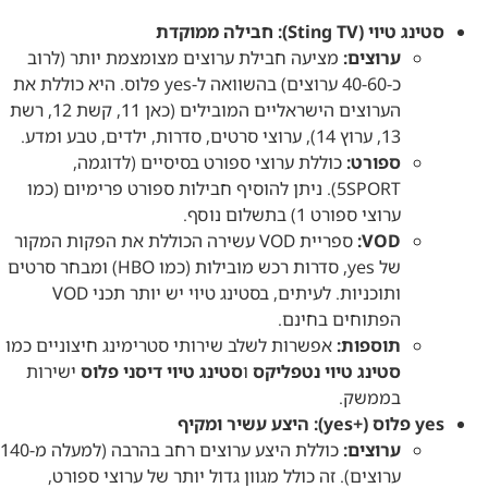
סטינג טיוי (Sting TV): חבילה ממוקדת
ערוצים:
מציעה חבילת ערוצים מצומצמת יותר (לרוב
כ-40-60 ערוצים) בהשוואה ל-yes פלוס. היא כוללת את
הערוצים הישראליים המובילים (כאן 11, קשת 12, רשת
13, ערוץ 14), ערוצי סרטים, סדרות, ילדים, טבע ומדע.
ספורט:
כוללת ערוצי ספורט בסיסיים (לדוגמה,
5SPORT). ניתן להוסיף חבילות ספורט פרימיום (כמו
ערוצי ספורט 1) בתשלום נוסף.
VOD:
ספריית VOD עשירה הכוללת את הפקות המקור
של yes, סדרות רכש מובילות (כמו HBO) ומבחר סרטים
ותוכניות. לעיתים, בסטינג טיוי יש יותר תכני VOD
הפתוחים בחינם.
תוספות:
אפשרות לשלב שירותי סטרימינג חיצוניים כמו
סטינג טיוי נטפליקס
ו
סטינג טיוי דיסני פלוס
ישירות
בממשק.
yes פלוס (+yes): היצע עשיר ומקיף
ערוצים:
כוללת היצע ערוצים רחב בהרבה (למעלה מ-140
ערוצים). זה כולל מגוון גדול יותר של ערוצי ספורט,