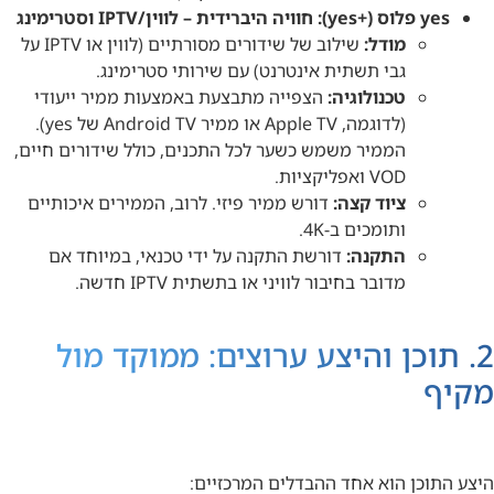
yes פלוס (+yes): חוויה היברידית – לווין/IPTV וסטרימינג
מודל:
שילוב של שידורים מסורתיים (לווין או IPTV על
גבי תשתית אינטרנט) עם שירותי סטרימינג.
טכנולוגיה:
הצפייה מתבצעת באמצעות ממיר ייעודי
(לדוגמה, Apple TV או ממיר Android TV של yes).
הממיר משמש כשער לכל התכנים, כולל שידורים חיים,
VOD ואפליקציות.
ציוד קצה:
דורש ממיר פיזי. לרוב, הממירים איכותיים
ותומכים ב-4K.
התקנה:
דורשת התקנה על ידי טכנאי, במיוחד אם
מדובר בחיבור לוויני או בתשתית IPTV חדשה.
2. תוכן והיצע ערוצים: ממוקד מול
מקיף
היצע התוכן הוא אחד ההבדלים המרכזיים: