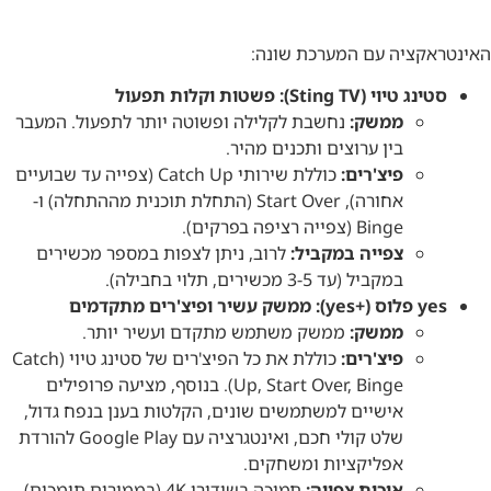
האינטראקציה עם המערכת שונה:
סטינג טיוי (Sting TV): פשטות וקלות תפעול
ממשק:
נחשבת לקלילה ופשוטה יותר לתפעול. המעבר
בין ערוצים ותכנים מהיר.
פיצ'רים:
כוללת שירותי Catch Up (צפייה עד שבועיים
אחורה), Start Over (התחלת תוכנית מההתחלה) ו-
Binge (צפייה רציפה בפרקים).
צפייה במקביל:
לרוב, ניתן לצפות במספר מכשירים
במקביל (עד 3-5 מכשירים, תלוי בחבילה).
yes פלוס (+yes): ממשק עשיר ופיצ'רים מתקדמים
ממשק:
ממשק משתמש מתקדם ועשיר יותר.
פיצ'רים:
כוללת את כל הפיצ'רים של סטינג טיוי (Catch
Up, Start Over, Binge). בנוסף, מציעה פרופילים
אישיים למשתמשים שונים, הקלטות בענן בנפח גדול,
שלט קולי חכם, ואינטגרציה עם Google Play להורדת
אפליקציות ומשחקים.
איכות צפייה:
תמיכה בשידורי 4K (בממירים תומכים).