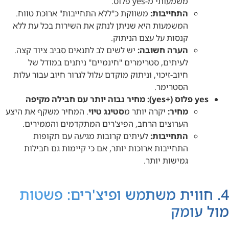
משמעותי מ-yes פלוס.
התחייבות:
משווקת כ"ללא התחייבות" ארוכת טווח.
המשמעות היא שניתן לנתק את השירות בכל עת ללא
קנסות על עצם הניתוק.
הערה חשובה:
יש לשים לב לתנאים סביב ציוד קצה.
לעיתים, סטרימרים "חינמיים" ניתנים במודל של
חיוב-זיכוי, וניתוק מוקדם עלול לגרור חיוב עבור עלות
הסטרימר.
yes פלוס (+yes): מחיר גבוה יותר עם חבילה מקיפה
מחיר:
יקרה יותר מ
סטינג טיוי
. המחיר משקף את היצע
הערוצים הרחב, הפיצ'רים המתקדמים והממירים.
התחייבות:
לעיתים קרובות מגיעה עם תקופות
התחייבות ארוכות יותר, אם כי קיימות גם חבילות
גמישות יותר.
4. חווית משתמש ופיצ'רים: פשטות
מול עומק