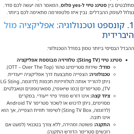
מתלבטים בין
סטינג טיוי ל-yes פלוס
, המאמר הזה יעשה לכם סדר.
נצלול לעומק ההבדלים. נבין איזו פלטפורמה מתאימה לכם ביותר.
1. קונספט וטכנולוגיה: אפליקציה מול
היברידית
ההבדל הבסיסי ביותר טמון במודל הטכנולוגי:
סטינג טיוי (Sting TV): טלוויזיה מבוססת אפליקציה
מודל:
שירות סטרימינג טהור (OTT – Over The Top).
טכנולוגיה:
הצפייה מתבצעת דרך אפליקציה ייעודית.
ניתן להוריד אותה לטלוויזיות חכמות (לדוגמה, LG Sting
TV), סטרימרים (כמו שיאומי), סמארטפונים וטאבלטים.
ציוד קצה:
אינו דורש ממיר פיזי ייעודי. במקרים
מסוימים, ניתן לרכוש או לשכור סטרימר Android TV
(לדוגמה, Sting TV Box) לשיפור חווית הצפייה, אך הוא
אינו חובה.
התקנה:
פשוטה ומהירה, ללא צורך בטכנאי (למעט אם
רוכשים סטרימר הדורש התקנה).