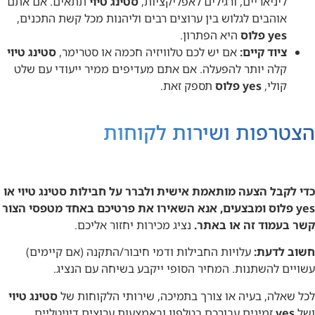
ליניאריים, ורגילים לאפליקציות,
סטינג טיוי
תתאים. אם אתם
אוהבים לגלוש בין ערוצים רבים וליהנות מכל קשת התכנים,
yes פלוס
היא הפתרון.
ציוד קיים:
אם יש לכם טלוויזיה חכמה או סטרימר,
סטינג טיוי
קלה יותר להפעלה. אם אתם מעדיפים ממיר ייעודי עם שלט
קולי,
yes פלוס
תספק זאת.
הצטרפות ושירות לקוחות
כדי לקבל הצעה מותאמת אישית ולברר על חבילות סטינג טיוי או
yes פלוס ומבצעים, אנא השאירו את פרטיכם באחד מטפסי הצור
קשר בעמוד זה או באתר.
נציג מכירות יחזור אליכם.
חשוב לדעת:
עלויות החבילות ודמי חיבור/התקנה (אם קיימים)
עשויים להשתנות. המחיר הסופי ייקבע בשיחה עם הנציג.
לכל שאלה, בעיה או צורך בתמיכה, שירותי הלקוחות של
סטינג טיוי
ושל
yes
זמינים עבורכם בטלפון ובאמצעות ערוצים דיגיטליים