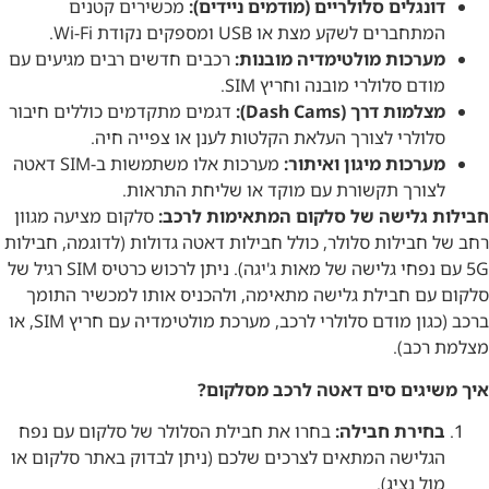
דונגלים סלולריים (מודמים ניידים):
מכשירים קטנים
המתחברים לשקע מצת או USB ומספקים נקודת Wi-Fi.
מערכות מולטימדיה מובנות:
רכבים חדשים רבים מגיעים עם
מודם סלולרי מובנה וחריץ SIM.
מצלמות דרך (Dash Cams):
דגמים מתקדמים כוללים חיבור
סלולרי לצורך העלאת הקלטות לענן או צפייה חיה.
מערכות מיגון ואיתור:
מערכות אלו משתמשות ב-SIM דאטה
לצורך תקשורת עם מוקד או שליחת התראות.
חבילות גלישה של סלקום המתאימות לרכב:
סלקום מציעה מגוון
רחב של חבילות סלולר, כולל חבילות דאטה גדולות (לדוגמה, חבילות
5G עם נפחי גלישה של מאות ג'יגה). ניתן לרכוש כרטיס SIM רגיל של
סלקום עם חבילת גלישה מתאימה, ולהכניס אותו למכשיר התומך
ברכב (כגון מודם סלולרי לרכב, מערכת מולטימדיה עם חריץ SIM, או
מצלמת רכב).
איך משיגים סים דאטה לרכב מסלקום?
בחירת חבילה:
בחרו את חבילת הסלולר של סלקום עם נפח
הגלישה המתאים לצרכים שלכם (ניתן לבדוק באתר סלקום או
מול נציג).