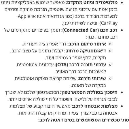
מולטימדיה וניווט מתקדם:
מאפשר שימוש באפליקציות ניווט
בזמן אמת עם עדכוני תנועה שוטפים, הזרמת מוזיקה וסרטים
למערכות הבידור ברכב (כמו אנדרואיד אוטו או Apple
CarPlay), וגישה לשירותי ענן.
רכב חכם (Connected Car):
תומך בפיצ'רים מתקדמים של
רכב מחובר, כגון:
איתור מיקום הרכב:
דרך אפליקציה ייעודית.
דיאגנוסטיקה מרחוק:
קבלת נתונים על מצב הרכב,
תקלות, לחץ אוויר בצמיגים ועוד.
עדכוני תוכנה לרכב (OTA):
עדכונים אוטומטיים
למערכות הרכב דרך האוויר.
שירותי חירום:
שליחת קריאת מצוקה אוטומטית
במקרה של תאונה.
חיסכון בסוללת הסמארטפון:
הסמארטפון שלכם לא יצטרך
לבזבז אנרגיה על גלישה, וישמור על חיי סוללה ארוכים יותר.
מצלמות אבטחה לרכב:
מאפשר חיבור קבוע של מצלמות
אבטחה ברכב לצורך צפייה מרחוק או קבלת התראות.
סוגי מכשירים המשתמשים בסים דאטה לרכב: