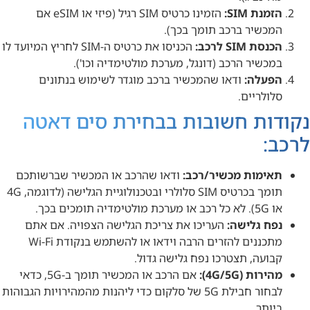
הזמנת SIM:
הזמינו כרטיס SIM רגיל (פיזי או eSIM אם
המכשיר ברכב תומך בכך).
הכנסת SIM לרכב:
הכניסו את כרטיס ה-SIM לחריץ המיועד לו
במכשיר הרכב (דונגל, מערכת מולטימדיה וכו').
הפעלה:
ודאו שהמכשיר ברכב מוגדר לשימוש בנתונים
סלולריים.
נקודות חשובות בבחירת סים דאטה
לרכב:
תאימות מכשיר/רכב:
ודאו שהרכב או המכשיר שברשותכם
תומך בכרטיס SIM סלולרי ובטכנולוגיית הגלישה (לדוגמה, 4G
או 5G). לא כל רכב או מערכת מולטימדיה תומכים בכך.
נפח גלישה:
העריכו את צריכת הגלישה הצפויה. אם אתם
מתכננים להזרים הרבה וידאו או להשתמש בנקודת Wi-Fi
קבועה, תצטרכו נפח גלישה גדול.
מהירות (4G/5G):
אם הרכב או המכשיר תומך ב-5G, כדאי
לבחור חבילת 5G של סלקום כדי ליהנות מהמהירויות הגבוהות
ביותר.