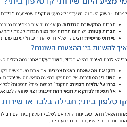
מי מציע היום שירותי קו טלפון ביתי?
למרות שהשוק השתנה, יש עדיין לא מעט שחקנים שמציעים חבילות טל
חברות התקשורת הגדולות:
הן אמנם ידועות במחירים גבוהים
חברות קטנות:
יש היום תחרות יפה מצד חברות קטנות יותר שמ
שירותי פריפייד:
רוצים קו שלא דורש התחייבות? יש גם פתרונ
איך להשוות בין ההצעות השונות?
כדי לא ללכת לאיבוד בהיצע הגדול, חשוב לעקוב אחרי כמה כללים פש
בדקו את מה שאתם באמת צריכים:
אם אתם משתמשים בקו רק 
השוו בין המחירים:
אל תסתפקו בהצעה הראשונה שקיבלתם. הש
בררו על עלויות חבויות:
התקנה? רכישת ציוד? תוספות? לכל אל
אל תשכחו לבדוק את תנאי ההתחייבות:
רצוי שתהיה לכם אפש
קו טלפון ביתי: חבילה בלבד או שירות
אחת השאלות הכי מעניינות היא האם לשלב קו טלפון ביתי עם חבילת
החברות נוטות להציע הנחות משמעותיות.