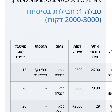
מחירים כוללים מע"מ, ללא מבצעי זמניים אלא אם צוין.
טבלה 1: חבילות בסיסיות
(2000-3000 דקות)
מחיר
דקות
SMS
תוספות
קאשבק
ה
חודשי
שיחה
(אם
(₪)
קיים)
ר
26.90
2500
ללא
500 דק'
15
ל
הגבלה
בינלאומי
29.90
3000
ללא
–
20
ון
הגבלה
ת
29
2500+
ללא
–
20
הגבלה