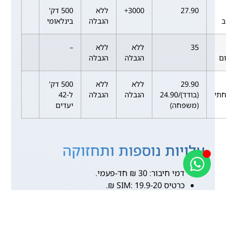
27.90
3000+
ללא
500 דק'
ב
הגבלה
בינלאומי
35
ללא
ללא
–
ם
הגבלה
הגבלה
29.90
ללא
ללא
500 דק'
תי
(בודד)/24.90
הגבלה
הגבלה
ל-42
(משפחה)
יעדים
עלויות נוספות ותחזוקה
דמי חיבור: 30 ₪ חד-פעמי.
כרטיס SIM: 19.9-20 ₪.
ניוד מספר: חינם.
תחזוקה: אין, אך בדיקת כשרות שנתית מומלצת
(חינם).