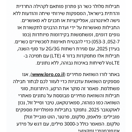
חבילות סלולר כשר הן פתרון מותאם לקהילה החרדית
והדתית בישראל, המספקות שירותי שיחה והודעות ללא
גישה לאינטרנט, אפליקציות או תכנים לא מאושרים.
החבילות מאושרות על ידי ועדת הרבנים לתקשורת או
גופים דומים, ומשתמשות בקידומות מיוחדות (כמו
052-7, 053-3) כדי להבטיח תאימות למכשירים כשרים.
בעידן 2025, עם סגירת רשתות 2G/3G עד סוף השנה,
חבילות אלו מתמקדות בדור 4 (LTE) עם תמיכה ב-
VoLTE לשיחות באיכות גבוהה, ללא נתונים.
באתר לורו השוואת מחירים (
www.loro.co.il
), אנו
מספקים השוואות עדכניות כדי לעזור לכם לבחור חבילה
משתלמת. מאמר זה סוקר את הרקע, היתרונות, סוגי
חבילות והשוואת מחירים מבוססת על נתונים מאתרי
השוואה כמו כמהזה, סמארטקאט, טיבר וסייל זול, נכון
לאוקטובר 2025. נתמקד בחבילות פופולריות מספקים
מובילים: פלאפון, סלקום, פרטנר, הוט מובייל וגולן
טלקום. המאמר כולל כ-3000 מילים, עם דגש על מידע
אינפורמטיבי ומקצועי.