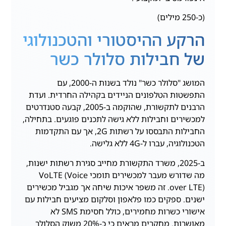
(כ-250 מילים)
הרקע ההיסטורי והטכנולוגי
של חבילות סלולר כשר
המושג "סלולר כשר" נולד בשנות ה-2000, עם
התפשטות הטלפונים הניידים בקהילה החרדית. ועדת
הרבנים לתקשורת, שהוקמה ב-2005, קבעה סטנדרטים
למכשירים וחבילות ללא גישה לתכנים פוגעים. בתחילה,
החבילות התבססו על רשתות 2G, אך עם התקדמות
הטכנולוגיה, עברו ל-4G ללא גלישה.
ב-2025, משרד התקשורת מחייב סגירת רשתות ישנות,
מה שדורש מעבר למכשירים תומכי VoLTE (Voice
over LTE). זה משפר איכות שיחה אך מגביל מכשירים
ישנים. ספקים כמו פלאפון וסלקום מציעים חבילות עם
אישורי כשרות מחמירים, כולל חסימת SMS לא
מאושרות. מחקרים מראים כי כ-20% משוק הסלולר