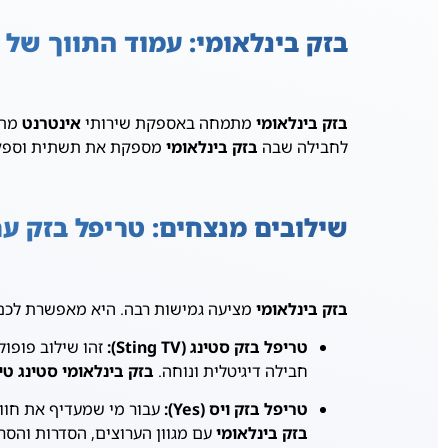
בזק בינלאומי: עמוד התווך של
בזק בינלאומי
מתמחה באספקת שירותי
אינטרנט
מתק
לחבילה שבה
בזק בינלאומי
מספקת את תשתית וספק
שילובים מנצחים: טריפל בזק עם
בזק בינלאומי
מציעה גמישות רבה. היא מאפשרת לכם ל
טריפל בזק סטינג (Sting TV):
זהו שילוב פופול
חבילה דיגיטלית ונוחה.
בזק בינלאומי סטינג טי 
טריפל בזק ויס (Yes):
עבור מי שמעדיף את חווי
בזק בינלאומי
עם מגוון הערוצים, הסדרות והס