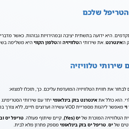
 הטריפל שלכם
דמים. היא ידועה בתשתית יציבה ובמהירויות גבוהות. כאשר מדברי
 ה
אינטרנט
. את שירותי ה
טלוויזיה
וה
טלפון הקווי
היא משלימה בשית
 שירותי טלוויזיה
בחור את חווית הטלוויזיה המועדפת עליכם. כך, תוכלו למצוא:
רי. הוא כולל את
אינטרנט בזק בינלאומי
יחד עם שירותי הסטרימינג 
וי
מאפשר ליהנות מספריית VOD עשירה וערוצים חיים, ללא צורך בממיר פיזי (לרוב).
ת הטלוויזיה המוכרת של
יס (Yes)
, קיים שיתוף פעולה.
טריפל יס וב
רטים של
יס
.
טריפל יס בזק בינלאומי
מספק פתרון מלא לבית.