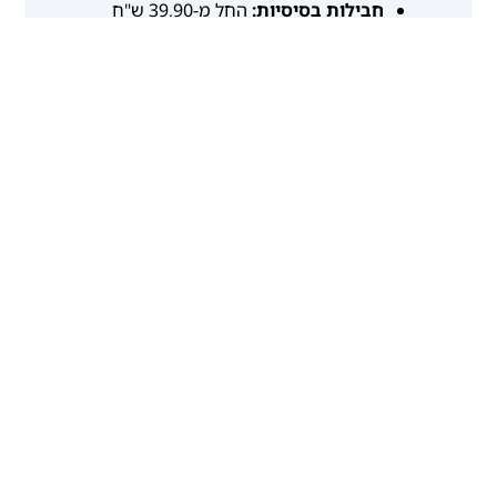
חבילות בסיסיות:
החל מ-39.90 ש"ח
לחודש לחודשיים ראשונים, ולאחר מכן
59.90 ש"ח לחודש (לדוגמה, עבור 800GB).
חבילות 5G Pro:
החל מ-59.90 ש"ח
לחודש (לדוגמה, עבור 1000GB עם נתיב
מהיר).
חבילות מורחבות:
חבילות הכוללות
שירותי תיקונים, חבילות חו"ל ועוד,
במחירים משתנים.
מכשירים תומכים וכיצד
להפעיל 5G
כדי ליהנות מרשת 5G של סלקום, אתם צריכים
מכשיר סלולרי התומך בטכנולוגיה זו. רוב
המכשירים החדשים של היצרנים המובילים
(Samsung, Apple, Xiaomi, OnePlus ועוד)
תומכים ב-5G.