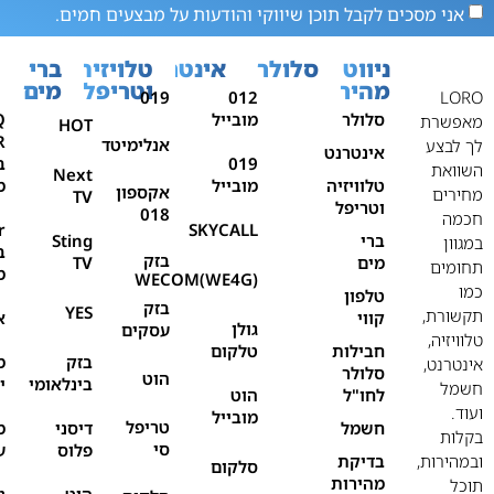
אני מסכים לקבל תוכן שיווקי והודעות על מבצעים חמים.
ניווט
סלולר
אינטרנט
טלויזיה
ברי
מהיר
וטריפל
מים
019
012
LORO
סלולר
מובייל
Q
מאפשרת
HOT
אנלימיטד
לך לבצע
אינטרנט
019
ב
השוואת
Next
טלוויזיה
מובייל
מ
אקספון
מחירים
TV
וטריפל
018
חכמה
r
SKYCALL
ברי
Sting
במגוון
ב
בזק
מים
TV
תחומים
מ
WECOM(WE4G)
כמו
טלפון
בזק
YES
תקשורת,
קווי
א
גולן
עסקים
טלוויזיה,
חבילות
טלקום
בזק
מ
אינטרנט,
סלולר
הוט
בינלאומי
י
חשמל
לחו"ל
הוט
ועוד.
מובייל
טריפל
חשמל
דיסני
מ
בקלות
סי
פלוס
ע
ובמהירות,
בדיקת
סלקום
מהירות
תוכל
הוט
נ