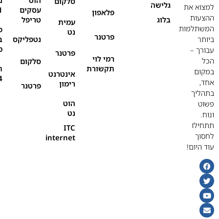
סלקום
גלישה
למצוא את
עסקים
1
פלאפון
ההצעות
בלוג
טריפל
עמית
המשתלמות
פ
נט
פרטנר
ביותר
נטפליקס
ב
מ
עבורך –
פרטנר
רמי לוי
הכל
סלקום
תקשורת
ת
במקום
אינטרנט
4
אחד,
רימון
פרטנר
בתהליך
הוט
פשוט
נט
ונוח.
תתחילו
ITC
לחסוך
internet
עוד היום!