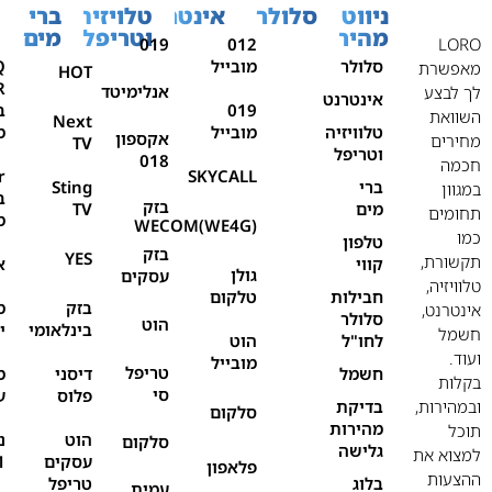
ניווט
סלולר
אינטרנט
טלויזיה
ברי
מהיר
וטריפל
מים
019
012
LORO
סלולר
מובייל
Q
מאפשרת
HOT
אנלימיטד
לך לבצע
אינטרנט
019
ב
השוואת
Next
טלוויזיה
מובייל
מ
אקספון
מחירים
TV
וטריפל
018
חכמה
r
SKYCALL
ברי
Sting
במגוון
ב
בזק
מים
TV
תחומים
מ
WECOM(WE4G)
כמו
טלפון
בזק
YES
תקשורת,
קווי
א
גולן
עסקים
טלוויזיה,
חבילות
טלקום
בזק
מ
אינטרנט,
סלולר
הוט
בינלאומי
י
חשמל
לחו"ל
הוט
ועוד.
מובייל
טריפל
חשמל
דיסני
מ
בקלות
סי
פלוס
ע
ובמהירות,
בדיקת
סלקום
מהירות
תוכל
הוט
נ
סלקום
גלישה
למצוא את
עסקים
1
פלאפון
ההצעות
בלוג
טריפל
עמית