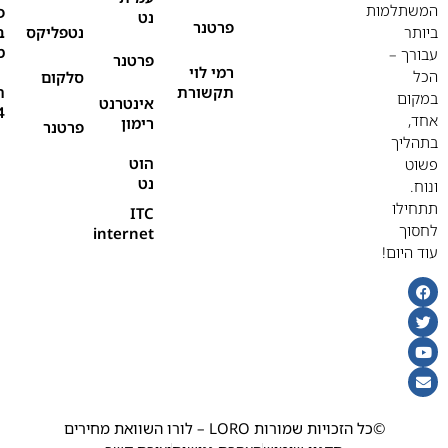
המשתלמות
פ
נט
פרטנר
ביותר
נטפליקס
ב
מ
עבורך –
פרטנר
רמי לוי
הכל
סלקום
תקשורת
ת
במקום
אינטרנט
4
אחד,
רימון
פרטנר
בתהליך
הוט
פשוט
נט
ונוח.
תתחילו
ITC
לחסוך
internet
עוד היום!
©כל הזכויות שמורות LORO – לורו השוואת מחירים