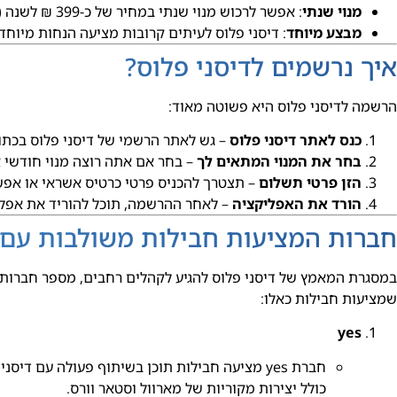
מנוי שנתי
: אפשר לרכוש מנוי שנתי במחיר של כ-399 ₪ לשנה (מה שעושה את המחיר החודשי כ-33.25 ₪).
מבצע מיוחד
: דיסני פלוס לעיתים קרובות מציעה הנחות מיוחד
איך נרשמים לדיסני פלוס?
הרשמה לדיסני פלוס היא פשוטה מאוד:
כנס לאתר דיסני פלוס
– גש לאתר הרשמי של דיסני פלוס בכתו
בחר את המנוי המתאים לך
– בחר אם אתה רוצה מנוי חודשי א
הזן פרטי תשלום
– תצטרך להכניס פרטי כרטיס אשראי או אפשרויות תשלום אחרות 
הורד את האפליקציה
– לאחר ההרשמה, תוכל להוריד את אפליקצ
חברות המציעות חבילות משולבות עם ד
במסגרת המאמץ של דיסני פלוס להגיע לקהלים רחבים, מספר חברות 
שמציעות חבילות כאלו:
yes
חברת yes מציעה חבילות תוכן בשיתוף פעולה עם 
כולל יצירות מקוריות של מארוול וסטאר וורס.