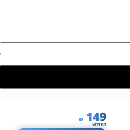
149
₪
לחודש