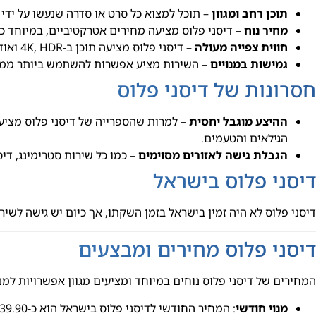
תוכן רחב ומגוון
– תוכל למצוא כל סרט או סדרה שנעשו על ידי
מחיר נוח
– דיסני פלוס מציעה מחירים אטרקטיביים, במיוחד כ
חווית צפייה מעולה
– דיסני פלוס מציעה תוכן ב-4K, HDR ואודיו דולבי, כך שחווית הצפייה היא ברמה הגבוהה ביותר.
גמישות במנויים
– השירות מציע אפשרות להשתמש ביותר ממסך 
חסרונות של דיסני פלוס
ההיצע מוגבל יחסית
– למרות שהספרייה של דיסני פלוס מציעה
הגילאים והטעמים.
הגבלת גישה לאזורים מסוימים
– כמו כל שירות סטרימינג, דיס
דיסני פלוס בישראל
דיסני פלוס לא היה זמין בישראל בזמן השקתו, אך כיום יש גישה לשיר
דיסני פלוס מחירים ומבצעים
המחירים של דיסני פלוס נוחים במיוחד ומציעים מגוון אפשרויות למנ
מנוי חודשי
: המחיר החודשי לדיסני פלוס בישראל הוא כ-39.90 ₪ לחודש.