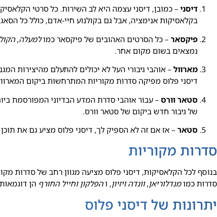
דיסני
– כמובן, דיסני עצמה היא לב השירות. כל סרטי הקלאסיקו
בקלאסיקות אנימציה, אבל גם בקולנוע חיי-אדם, כולל כל הסאג
פיקסאר
– כל הסרטים האהובים של פיקסאר כמו
למעלה
,
הקול
נמצאים בשום מקום אחר.
מארוול
– אוהבי גיבורי העל לא יכולים להתעלם מהיצירות המג
דיסני פלוס מפיקה סדרות מקוריות המתרחשות ביקום המארוול
סטאר וורס
– עבור אוהבי סדרת המדע הבדיוני המפורסמת ביות
של גיבור חדש ביקום של סטאר וורס.
סטאר
– אז אם זה לא הספיק לך, דיסני פלוס מציע גם את תוכן
סדרות מקוריות
בנוסף לכל הקלאסיקות, דיסני פלוס מציעה מגוון רחב של סדרות מקו
סדרות כמו
מנדלוריאן
,
ווֹנדה ויזיון
, ו
הפלקון וחייל החורף
הן דוגמאות 
יתרונות של דיסני פלוס