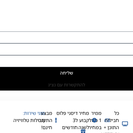
שליחה
להתקשרות עם נציג
כל
ממיר
מחיר
דיסני פלוס
מבצע
סוגי שירות:
חבילות
1 כלול
קבוע
ל3
התקנה
חבילות טלוויזיה
התוכן +
במחיר
לשנה
חודשים
חינם!