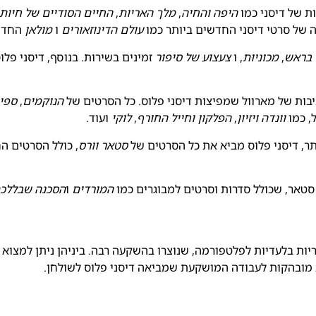
ת של דיסני כמו
היפה והחיה
,
מלך האריות
,
החיים הסודיים של חיו
ה של סרטי דיסני החדשים ביותר כמו
עולם הדינוזאורים
ו
מולאן
החדש
 בראש
,
מכוניות
, ו
צעצוע של סיפור
זמינים בשירות. בנוסף, דיסני פ
ניבות של מארוול שמפיצות דיסני פלוס. כל הסרטים של
הנוקמים
,
ספיי
, כמו
וונדה ויזיון
,
הפלקון וחייל החורף
,
לוקי
ועוד.
ר, דיסני פלוס מביא את כל הסרטים של
סטאר וורס
, כולל הסרטים הח
 סטאר, שכולל סדרות וסרטים למבוגרים כמו
המורדים
ו
הסכנה שבללכ
ריות בלעדיות לפלטפורמה, שנוצרו בהשקעה רבה. ביניהן ניתן למצו
מובהקות לעבודה המושקעת שמביאה דיסני פלוס לשולחן.