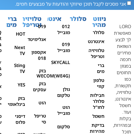
אני מסכים לקבל תוכן שיווקי והודעות על מבצעים חמים.
ניווט
סלולר
אינטרנט
טלויזיה
ברי
מהיר
וטריפל
מים
019
012
LORO
סלולר
מובייל
Q
מאפשרת
HOT
אנלימיטד
לך לבצע
אינטרנט
019
ב
השוואת
Next
טלוויזיה
מובייל
מ
אקספון
מחירים
TV
וטריפל
018
חכמה
r
SKYCALL
ברי
Sting
במגוון
ב
בזק
מים
TV
תחומים
מ
WECOM(WE4G)
כמו
טלפון
בזק
YES
תקשורת,
קווי
א
גולן
עסקים
טלוויזיה,
חבילות
טלקום
בזק
מ
אינטרנט,
סלולר
הוט
בינלאומי
י
חשמל
לחו"ל
הוט
ועוד.
מובייל
טריפל
חשמל
דיסני
מ
בקלות
סי
פלוס
ע
ובמהירות,
בדיקת
סלקום
מהירות
תוכל
הוט
נ