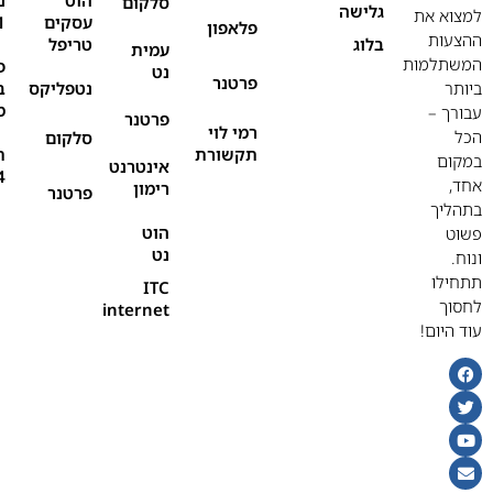
סלקום
גלישה
למצוא את
עסקים
1
פלאפון
ההצעות
בלוג
טריפל
עמית
המשתלמות
פ
נט
פרטנר
ביותר
נטפליקס
ב
מ
עבורך –
פרטנר
רמי לוי
הכל
סלקום
תקשורת
ת
במקום
אינטרנט
4
אחד,
רימון
פרטנר
בתהליך
הוט
פשוט
נט
ונוח.
תתחילו
ITC
לחסוך
internet
עוד היום!