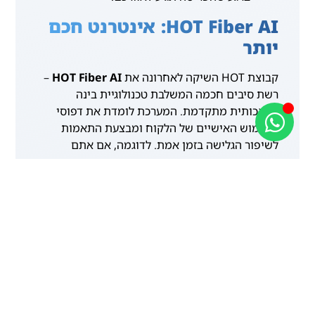
HOT Fiber AI: אינטרנט חכם
יותר
קבוצת HOT השיקה לאחרונה את
HOT Fiber AI
–
רשת סיבים חכמה המשלבת טכנולוגיית בינה
מלאכותית מתקדמת. המערכת לומדת את דפוסי
השימוש האישיים של הלקוח ומבצעת התאמות
לשיפור הגלישה בזמן אמת. לדוגמה, אם אתם
עובדים מהבית, המערכת תפנה תעבורת מידע
רציפה לאזור חדר העבודה. אם תעברו לצפות
בטלוויזיה בסלון, המערכת תתאים את הביצועים
לטובת המכשיר המרכזי לחווית צפייה חלקה.
טכנולוגיה זו, יחד עם ציוד ייעודי חדש (כמו יחידות
MESH עם טכנולוגיית MULTI LED ונתב התומך
בתקן Wi-Fi 7), מבטיחה גלישה רציפה, מהירה
ואיכותית בכל מקום בבית.