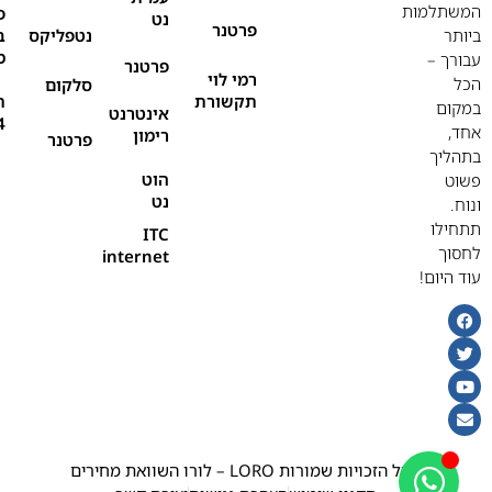
המשתלמות
פ
נט
פרטנר
ביותר
נטפליקס
ב
מ
עבורך –
פרטנר
רמי לוי
הכל
סלקום
תקשורת
ת
במקום
אינטרנט
4
אחד,
רימון
פרטנר
בתהליך
הוט
פשוט
נט
ונוח.
תתחילו
ITC
לחסוך
internet
עוד היום!
©כל הזכויות שמורות LORO – לורו השוואת מחירים