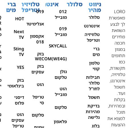
ניווט
סלולר
אינטרנט
טלויזיה
ברי
מהיר
וטריפל
מים
019
012
LORO
סלולר
מובייל
Q
מאפשרת
HOT
אנלימיטד
לך לבצע
אינטרנט
019
ב
השוואת
Next
טלוויזיה
מובייל
מ
אקספון
מחירים
TV
וטריפל
018
חכמה
r
SKYCALL
ברי
Sting
במגוון
ב
בזק
מים
TV
תחומים
מ
WECOM(WE4G)
כמו
טלפון
בזק
YES
תקשורת,
קווי
א
גולן
עסקים
טלוויזיה,
חבילות
טלקום
בזק
מ
אינטרנט,
סלולר
הוט
בינלאומי
י
חשמל
לחו"ל
הוט
ועוד.
מובייל
טריפל
חשמל
דיסני
מ
בקלות
סי
פלוס
ע
ובמהירות,
בדיקת
סלקום
מהירות
תוכל
הוט
נ
סלקום
גלישה
למצוא את
עסקים
1
פלאפון
ההצעות
בלוג
טריפל
עמית