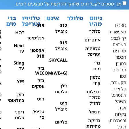
אני מסכים לקבל תוכן שיווקי והודעות על מבצעים חמים.
ניווט
סלולר
אינטרנט
טלויזיה
ברי
מהיר
וטריפל
מים
019
012
LORO
סלולר
מובייל
Q
מאפשרת
HOT
אנלימיטד
לך לבצע
אינטרנט
019
ב
השוואת
Next
טלוויזיה
מובייל
מ
אקספון
מחירים
TV
וטריפל
018
חכמה
r
SKYCALL
ברי
Sting
במגוון
ב
בזק
מים
TV
תחומים
מ
WECOM(WE4G)
כמו
טלפון
בזק
YES
תקשורת,
קווי
א
גולן
עסקים
טלוויזיה,
חבילות
טלקום
בזק
מ
אינטרנט,
סלולר
הוט
בינלאומי
י
חשמל
לחו"ל
הוט
ועוד.
מובייל
טריפל
חשמל
דיסני
מ
בקלות
סי
פלוס
ע
ובמהירות,
בדיקת
סלקום
מהירות
תוכל
הוט
נ