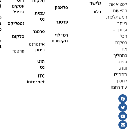
סלקום
גלישה
למצוא את
עסקים
1
פלאפון
ההצעות
בלוג
טריפל
עמית
המשתלמות
פ
נט
פרטנר
ביותר
נטפליקס
ב
מ
עבורך –
פרטנר
רמי לוי
הכל
סלקום
תקשורת
ת
במקום
אינטרנט
4
אחד,
רימון
פרטנר
בתהליך
הוט
פשוט
נט
ונוח.
תתחילו
ITC
לחסוך
internet
עוד היום!