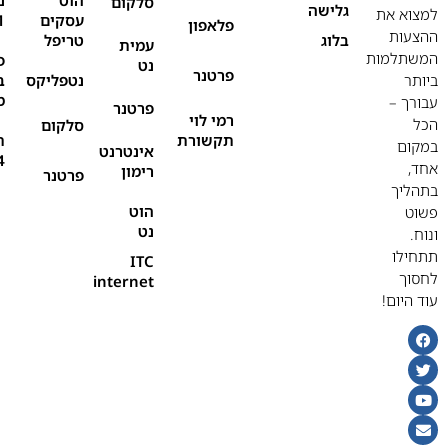
סלקום
גלישה
למצוא את
עסקים
1
פלאפון
ההצעות
בלוג
טריפל
עמית
המשתלמות
פ
נט
פרטנר
ביותר
נטפליקס
ב
מ
עבורך –
פרטנר
רמי לוי
הכל
סלקום
תקשורת
ת
במקום
אינטרנט
4
אחד,
רימון
פרטנר
בתהליך
הוט
פשוט
נט
ונוח.
תתחילו
ITC
לחסוך
internet
עוד היום!