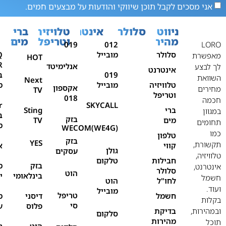
אני מסכים לקבל תוכן שיווקי והודעות על מבצעים חמים.
ניווט
סלולר
אינטרנט
טלויזיה
ברי
מהיר
וטריפל
מים
019
012
LORO
סלולר
מובייל
Q
מאפשרת
HOT
אנלימיטד
לך לבצע
אינטרנט
019
ב
השוואת
Next
טלוויזיה
מובייל
מ
אקספון
מחירים
TV
וטריפל
018
חכמה
r
SKYCALL
ברי
Sting
במגוון
ב
בזק
מים
TV
תחומים
מ
WECOM(WE4G)
כמו
טלפון
בזק
YES
תקשורת,
קווי
א
גולן
עסקים
טלוויזיה,
חבילות
טלקום
בזק
מ
אינטרנט,
סלולר
הוט
בינלאומי
י
חשמל
לחו"ל
הוט
ועוד.
מובייל
טריפל
חשמל
דיסני
מ
בקלות
סי
פלוס
ע
ובמהירות,
בדיקת
סלקום
מהירות
תוכל
הוט
נ