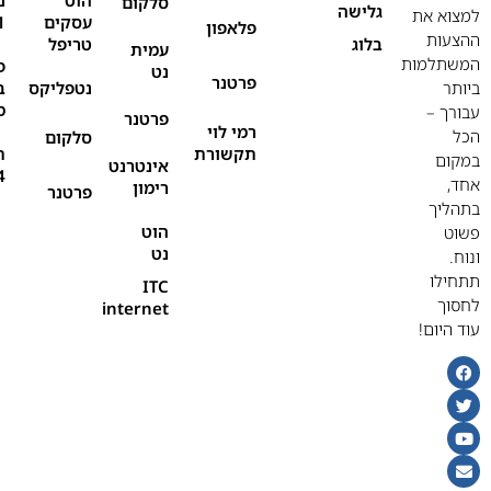
סלקום
גלישה
למצוא את
עסקים
1
פלאפון
ההצעות
בלוג
טריפל
עמית
המשתלמות
פ
נט
פרטנר
ביותר
נטפליקס
ב
מ
עבורך –
פרטנר
רמי לוי
הכל
סלקום
תקשורת
ת
במקום
אינטרנט
4
אחד,
רימון
פרטנר
בתהליך
הוט
פשוט
נט
ונוח.
תתחילו
ITC
לחסוך
internet
עוד היום!