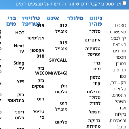
אני מסכים לקבל תוכן שיווקי והודעות על מבצעים חמים.
ניווט
סלולר
אינטרנט
טלויזיה
ברי
מהיר
וטריפל
מים
019
012
LORO
סלולר
מובייל
Q
מאפשרת
HOT
אנלימיטד
לך לבצע
אינטרנט
019
ב
השוואת
Next
טלוויזיה
מובייל
מ
אקספון
מחירים
TV
וטריפל
018
חכמה
r
SKYCALL
ברי
Sting
במגוון
ב
בזק
מים
TV
תחומים
מ
WECOM(WE4G)
כמו
טלפון
בזק
YES
תקשורת,
קווי
א
גולן
עסקים
טלוויזיה,
חבילות
טלקום
בזק
מ
אינטרנט,
סלולר
הוט
בינלאומי
י
חשמל
לחו"ל
הוט
ועוד.
מובייל
טריפל
חשמל
דיסני
מ
בקלות
סי
פלוס
ע
ובמהירות,
בדיקת
סלקום
מהירות
תוכל
הוט
נ